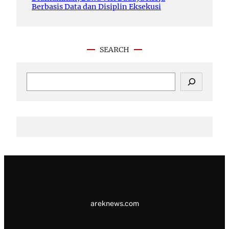
Berbasis Data dan Disiplin Eksekusi
SEARCH
S
e
a
r
c
h
areknews.com