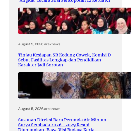
‘Angkat’ Bicara Soal Pencopotan 12 Ketua RT
August 5, 2026
.
areknews
Tinjau Kesiapan SR Kedung Cowek, Komisi D
Sebut Fasilitas Lengkap dan Pendidikan
Karakter Jadi Sorotan
August 5, 2026
.
areknews
Susunan Direksi Baru Perumda Air Minum
Surya Sembada 2026–2029 Resmi
Diumumkan, Bawa Visi Budaya Kerja