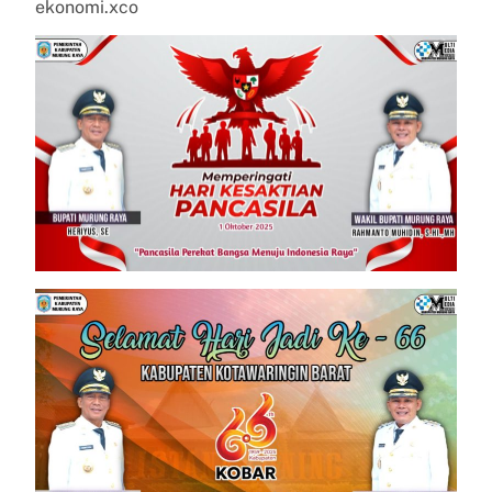
ekonomi.xco