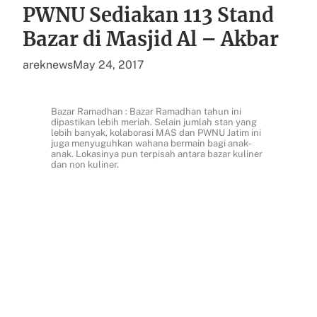
PWNU Sediakan 113 Stand
Bazar di Masjid Al – Akbar
areknews
May 24, 2017
Bazar Ramadhan : Bazar Ramadhan tahun ini
dipastikan lebih meriah. Selain jumlah stan yang
lebih banyak, kolaborasi MAS dan PWNU Jatim ini
juga menyuguhkan wahana bermain bagi anak-
anak. Lokasinya pun terpisah antara bazar kuliner
dan non kuliner.