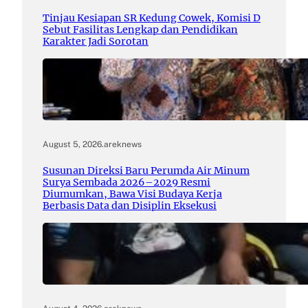
Tinjau Kesiapan SR Kedung Cowek, Komisi D
Sebut Fasilitas Lengkap dan Pendidikan
Karakter Jadi Sorotan
August 5, 2026
.
areknews
Susunan Direksi Baru Perumda Air Minum
Surya Sembada 2026–2029 Resmi
Diumumkan, Bawa Visi Budaya Kerja
Berbasis Data dan Disiplin Eksekusi