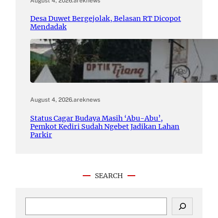
August 4, 2026
.
areknews
Desa Duwet Bergejolak, Belasan RT Dicopot
Mendadak
August 4, 2026
.
areknews
Status Cagar Budaya Masih ‘Abu-Abu’,
Pemkot Kediri Sudah Ngebet Jadikan Lahan
Parkir
SEARCH
S
e