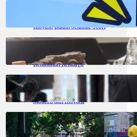
August 8, 2026
.
areknews
Udinus Tantang Pemkot Kediri:
Sulap Kota Jadi Laboratorium
Inovasi, Bukan Sekadar Teori
August 8, 2026
.
areknews
Komisi D Minta Pemkot Perkuat
Perlindungan Anak dan
Ketahanan Keluarga
August 7, 2026
.
areknews
Komisi B Dorong Jajaran Direksi
Baru PAM Surya Sembada Lebih
Modern dan Inovatif
August 6, 2026
.
areknews
Menjaga Terang Kemerdekaan RI,
PLN UP3 Surabaya Selatan KOPI
PAIT Untuk Keandalan Pasokan