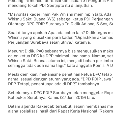
Peluang ini muncul berdasarkan usulan 31 Pengurus A
mendiang tokoh PDI Soetjipto itu dilanjutkan.
“Mayoritas kader ingin Pak Whisnu memimpin lagi. Ada
Whisnu Sakti Buana (WS) sebagai ketua PDI Perjuangan
Olahraga DPC PDIP Surabaya Tri Didik Adiono, S.Sos, Se
Saat ditanya apakah Apa ada calon lain? Didik tegas me
Whisnu yang diusulkan para kader. “Dipastikan aklama
Perjuangan Surabaya selanjutnya,” katanya.
Menurut Didik, PAC sebenarnya bisa mengusulkan maksi
calon ketua DPC ke DPP minimal lima nama. Namun, set
Whisnu Sakti Buana selama ini, menjadi bahan pertim
sehingga tidak ada nama lagi,” kata anggota Komisi A 
Meski demikian, mekanisme pemilihan ketua DPC tetap a
nama, sesuai dengan aturan yang ada. “DPD PDIP Jawa
DPP. Tetapi, penentunya ada di DPP,” tambahnya.
Sebelumnya, DPC PDIP Surabaya telah menggelar Rapat
Kalibokor Surabaya, Kamis (27 Juni 2019) lalu.
Dalam agenda Rakercab tersebut, selain membahas me
ajang sosialisasi hasil dari Rapat Kerja Nasional (Ra