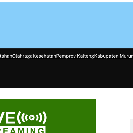
tahan
Olahraga
Kesehatan
Pemprov Kalteng
Kabupaten Muru