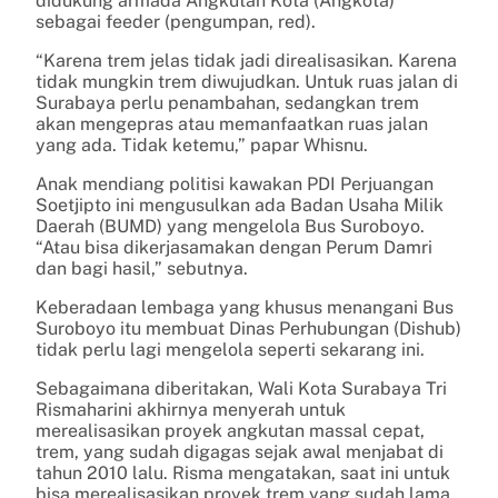
didukung armada Angkutan Kota (Angkota)
sebagai feeder (pengumpan, red).
“Karena trem jelas tidak jadi direalisasikan. Karena
tidak mungkin trem diwujudkan. Untuk ruas jalan di
Surabaya perlu penambahan, sedangkan trem
akan mengepras atau memanfaatkan ruas jalan
yang ada. Tidak ketemu,” papar Whisnu.
Anak mendiang politisi kawakan PDI Perjuangan
Soetjipto ini mengusulkan ada Badan Usaha Milik
Daerah (BUMD) yang mengelola Bus Suroboyo.
“Atau bisa dikerjasamakan dengan Perum Damri
dan bagi hasil,” sebutnya.
Keberadaan lembaga yang khusus menangani Bus
Suroboyo itu membuat Dinas Perhubungan (Dishub)
tidak perlu lagi mengelola seperti sekarang ini.
Sebagaimana diberitakan, Wali Kota Surabaya Tri
Rismaharini akhirnya menyerah untuk
merealisasikan proyek angkutan massal cepat,
trem, yang sudah digagas sejak awal menjabat di
tahun 2010 lalu. Risma mengatakan, saat ini untuk
bisa merealisasikan proyek trem yang sudah lama