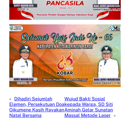
«
Dihadiri Sejumlah
Wujud Bakti Sosial
Elemen, Persekutuan Doa
kepada Warga, SD Siti
Oikumene Kasih Rayakan
Aminah Gelar Sunatan
Natal Bersama
Massal Metode Laser
»