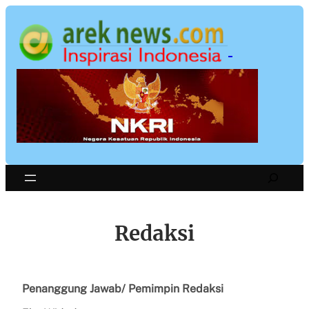
Skip
to
content
Search
Redaksi
Penanggung Jawab/ Pemimpin Redaksi