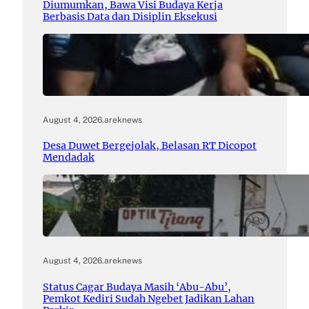
Diumumkan, Bawa Visi Budaya Kerja
Berbasis Data dan Disiplin Eksekusi
August 4, 2026
.
areknews
Desa Duwet Bergejolak, Belasan RT Dicopot
Mendadak
August 4, 2026
.
areknews
Status Cagar Budaya Masih ‘Abu-Abu’,
Pemkot Kediri Sudah Ngebet Jadikan Lahan