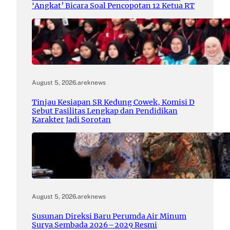
‘Angkat’ Bicara Soal Pencopotan 12 Ketua RT
August 5, 2026
.
areknews
Tinjau Kesiapan SR Kedung Cowek, Komisi D
Sebut Fasilitas Lengkap dan Pendidikan
Karakter Jadi Sorotan
August 5, 2026
.
areknews
Susunan Direksi Baru Perumda Air Minum
Surya Sembada 2026–2029 Resmi