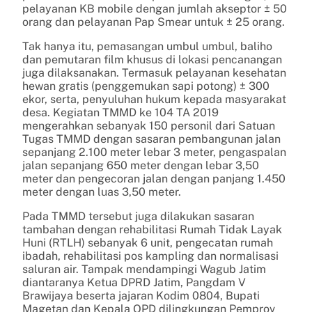
pelayanan KB mobile dengan jumlah akseptor ± 50
orang dan pelayanan Pap Smear untuk ± 25 orang.
Tak hanya itu, pemasangan umbul umbul, baliho
dan pemutaran film khusus di lokasi pencanangan
juga dilaksanakan. Termasuk pelayanan kesehatan
hewan gratis (penggemukan sapi potong) ± 300
ekor, serta, penyuluhan hukum kepada masyarakat
desa. Kegiatan TMMD ke 104 TA 2019
mengerahkan sebanyak 150 personil dari Satuan
Tugas TMMD dengan sasaran pembangunan jalan
sepanjang 2.100 meter lebar 3 meter, pengaspalan
jalan sepanjang 650 meter dengan lebar 3,50
meter dan pengecoran jalan dengan panjang 1.450
meter dengan luas 3,50 meter.
Pada TMMD tersebut juga dilakukan sasaran
tambahan dengan rehabilitasi Rumah Tidak Layak
Huni (RTLH) sebanyak 6 unit, pengecatan rumah
ibadah, rehabilitasi pos kampling dan normalisasi
saluran air. Tampak mendampingi Wagub Jatim
diantaranya Ketua DPRD Jatim, Pangdam V
Brawijaya beserta jajaran Kodim 0804, Bupati
Magetan dan Kepala OPD dilingkungan Pemprov