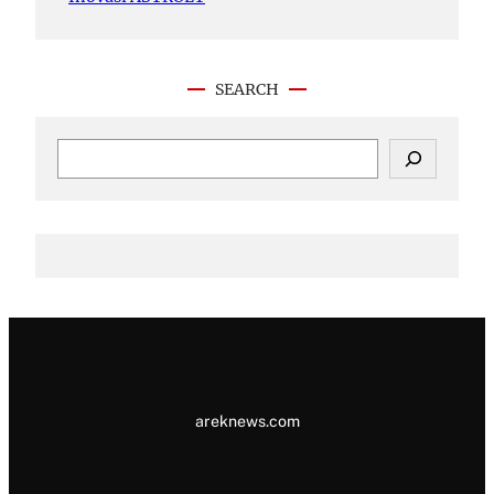
SEARCH
S
e
a
r
c
h
areknews.com