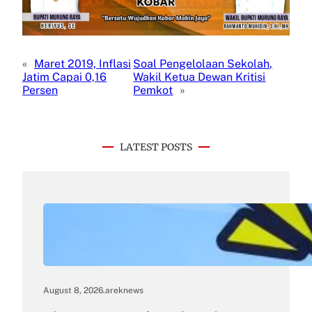
«
Maret 2019, Inflasi
Soal Pengelolaan Sekolah,
Jatim Capai 0,16
Wakil Ketua Dewan Kritisi
Persen
Pemkot
»
LATEST POSTS
August 8, 2026
.
areknews