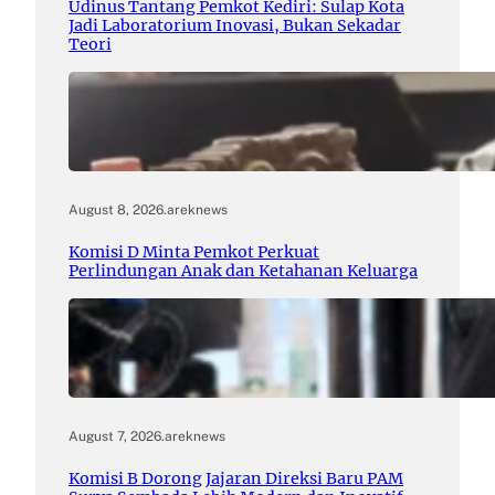
Udinus Tantang Pemkot Kediri: Sulap Kota
Jadi Laboratorium Inovasi, Bukan Sekadar
Teori
August 8, 2026
.
areknews
Komisi D Minta Pemkot Perkuat
Perlindungan Anak dan Ketahanan Keluarga
August 7, 2026
.
areknews
Komisi B Dorong Jajaran Direksi Baru PAM