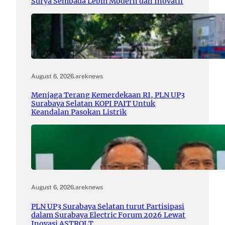
Surya Sembada Lebih Modern dan Inovatif
August 6, 2026
.
areknews
Menjaga Terang Kemerdekaan RI, PLN UP3
Surabaya Selatan KOPI PAIT Untuk
Keandalan Pasokan Listrik
August 6, 2026
.
areknews
PLN UP3 Surabaya Selatan turut Partisipasi
dalam Surabaya Electric Forum 2026 Lewat
Inovasi ASTROLT