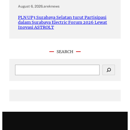
August 6, 2026
.
areknews
PLN UP3 Surabaya Selatan turut Partisipasi
dalam Surabaya Electric Forum 2026 Lewat
Inovasi ASTROLT
SEARCH
S
e
a
r
c
h