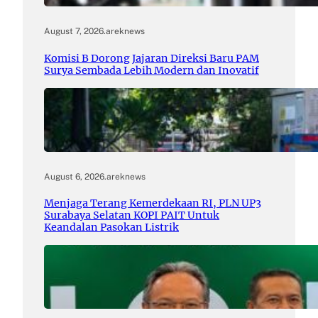
August 7, 2026
.
areknews
Komisi B Dorong Jajaran Direksi Baru PAM
Surya Sembada Lebih Modern dan Inovatif
August 6, 2026
.
areknews
Menjaga Terang Kemerdekaan RI, PLN UP3
Surabaya Selatan KOPI PAIT Untuk
Keandalan Pasokan Listrik