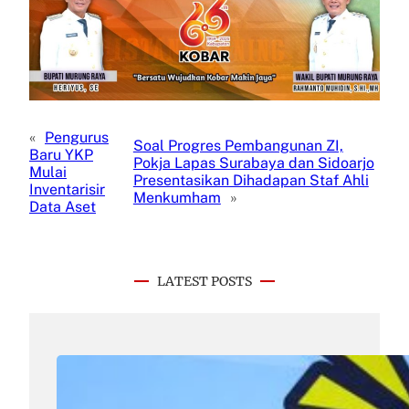
«
Pengurus
Soal Progres Pembangunan ZI,
Baru YKP
Pokja Lapas Surabaya dan Sidoarjo
Mulai
Presentasikan Dihadapan Staf Ahli
Inventarisir
Menkumham
»
Data Aset
LATEST POSTS