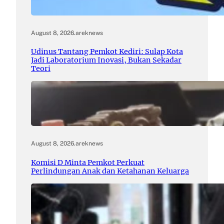
August 8, 2026
.
areknews
Udinus Tantang Pemkot Kediri: Sulap Kota
Jadi Laboratorium Inovasi, Bukan Sekadar
Teori
August 8, 2026
.
areknews
Komisi D Minta Pemkot Perkuat
Perlindungan Anak dan Ketahanan Keluarga