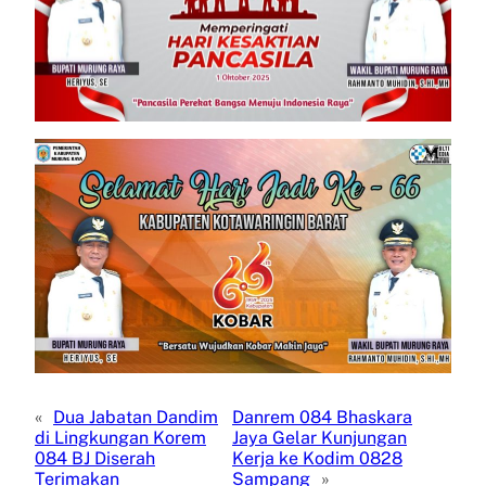
«
Dua Jabatan Dandim
Danrem 084 Bhaskara
di Lingkungan Korem
Jaya Gelar Kunjungan
084 BJ Diserah
Kerja ke Kodim 0828
Terimakan
Sampang
»