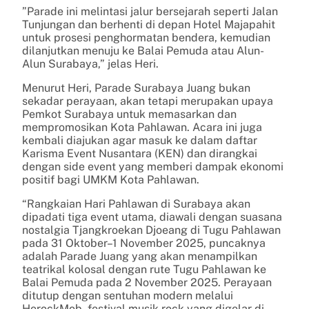
”Parade ini melintasi jalur bersejarah seperti Jalan
Tunjungan dan berhenti di depan Hotel Majapahit
untuk prosesi penghormatan bendera, kemudian
dilanjutkan menuju ke Balai Pemuda atau Alun-
Alun Surabaya,” jelas Heri.
Menurut Heri, Parade Surabaya Juang bukan
sekadar perayaan, akan tetapi merupakan upaya
Pemkot Surabaya untuk memasarkan dan
mempromosikan Kota Pahlawan. Acara ini juga
kembali diajukan agar masuk ke dalam daftar
Karisma Event Nusantara (KEN) dan dirangkai
dengan side event yang memberi dampak ekonomi
positif bagi UMKM Kota Pahlawan.
“Rangkaian Hari Pahlawan di Surabaya akan
dipadati tiga event utama, diawali dengan suasana
nostalgia Tjangkroekan Djoeang di Tugu Pahlawan
pada 31 Oktober–1 November 2025, puncaknya
adalah Parade Juang yang akan menampilkan
teatrikal kolosal dengan rute Tugu Pahlawan ke
Balai Pemuda pada 2 November 2025. Perayaan
ditutup dengan sentuhan modern melalui
HerockMob, festival musik rock yang digelar di