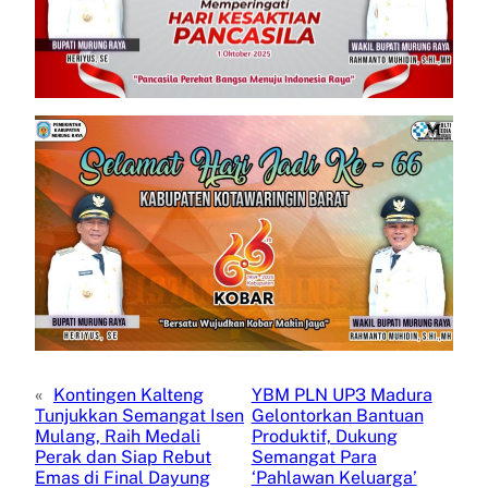
«
Kontingen Kalteng
YBM PLN UP3 Madura
Tunjukkan Semangat Isen
Gelontorkan Bantuan
Mulang, Raih Medali
Produktif, Dukung
Perak dan Siap Rebut
Semangat Para
Emas di Final Dayung
‘Pahlawan Keluarga’