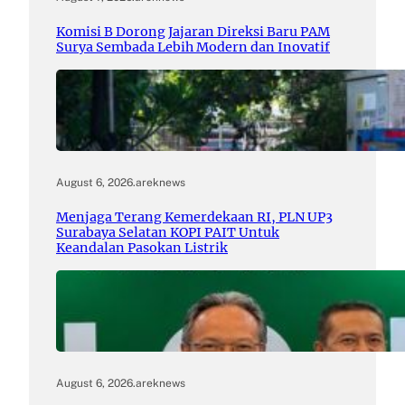
Komisi B Dorong Jajaran Direksi Baru PAM
Surya Sembada Lebih Modern dan Inovatif
August 6, 2026
.
areknews
Menjaga Terang Kemerdekaan RI, PLN UP3
Surabaya Selatan KOPI PAIT Untuk
Keandalan Pasokan Listrik
August 6, 2026
.
areknews