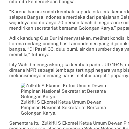
cita-cita kemerdekaan bangsa.
“Karena hari ini sudah kembali kepada cita-cita kemer
selepas Bangsa Indonesia merdeka dari penjajahan Belan
wujudnya diantaranya 70 persen tanah di negara ini suda
mendirikan secretariat bersama Golongan Karya,” papa
Adik kandung Gus Dur ini menyatakan, melihat kondisi b
Larena undang-undang hasil amandemen yang dijalankan 
bangsa. “Di Pasal 33, dulu bumi, air dan sumber daya y
memiliki,” tuturnya.
Lily Wahid menegaskan, jika kembali pada UUD 1945, m
dimana MPR sebagai lembaga tertinggi negara yang b
mekanismenya memang harus melalui parpol,” paparny
Zulkifli S Ekomei Ketua Umum Dewan
Pimpinan Nasional Sekretariat Bersama
Golongan Karya.
Sementara itu, Zulkifli S Ekomei Ketua Umum Dewan P
mengungkapkan, alasan pendirian Sekber Golongan Kary