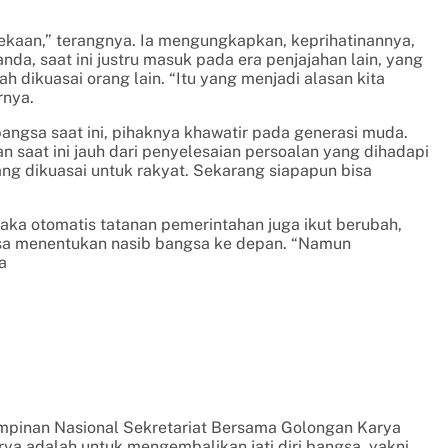
dekaan,” terangnya. Ia mengungkapkan, keprihatinannya,
da, saat ini justru masuk pada era penjajahan lain, yang
h dikuasai orang lain. “Itu yang menjadi alasan kita
rnya.
angsa saat ini, pihaknya khawatir pada generasi muda.
saat ini jauh dari penyelesaian persoalan yang dihadapi
ang dikuasai untuk rakyat. Sekarang siapapun bisa
aka otomatis tatanan pemerintahan juga ikut berubah,
isa menentukan nasib bangsa ke depan. “Namun
a
impinan Nasional Sekretariat Bersama Golongan Karya
a adalah untuk mengembalikan jati diri bangsa, yakni