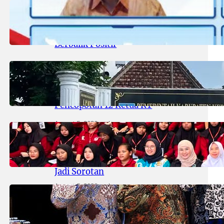
August 6, 2026
.
areknews
Sektor Jasa Keuangan Stabil, OJK
Catat Arus Modal Asing Mulai
Berbalik Positif
August 5, 2026
.
areknews
Heboh! Usai Disorot Media, Kades
Duwet ‘Angkat’ Bicara Soal
Pencopotan 12 Ketua RT
August 5, 2026
.
areknews
Tinjau Kesiapan SR Kedung
Cowek, Komisi D Sebut Fasilitas
Lengkap dan Pendidikan Karakter
Jadi Sorotan
August 5, 2026
.
areknews
Susunan Direksi Baru Perumda
Air Minum Surya Sembada 2026–