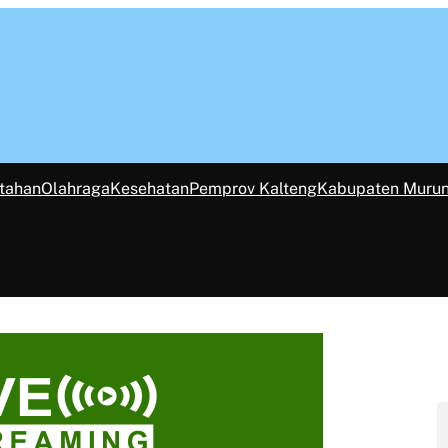
tahan
Olahraga
Kesehatan
Pemprov Kalteng
Kabupaten Muru