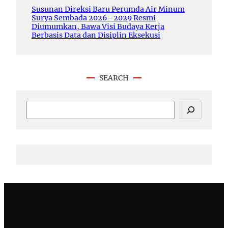
Susunan Direksi Baru Perumda Air Minum
Surya Sembada 2026–2029 Resmi
Diumumkan, Bawa Visi Budaya Kerja
Berbasis Data dan Disiplin Eksekusi
SEARCH
S
e
a
r
c
h