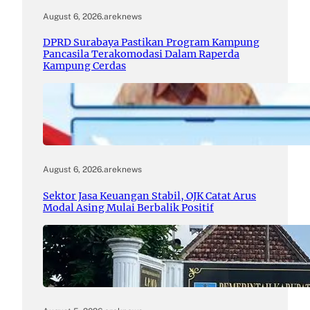
August 6, 2026
.
areknews
DPRD Surabaya Pastikan Program Kampung
Pancasila Terakomodasi Dalam Raperda
Kampung Cerdas
August 6, 2026
.
areknews
Sektor Jasa Keuangan Stabil, OJK Catat Arus
Modal Asing Mulai Berbalik Positif