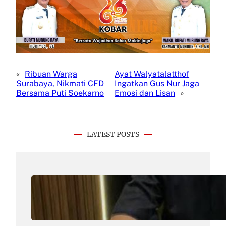
«
Ribuan Warga
Ayat Walyatalatthof
Surabaya, Nikmati CFD
Ingatkan Gus Nur Jaga
Bersama Puti Soekarno
Emosi dan Lisan
»
LATEST POSTS