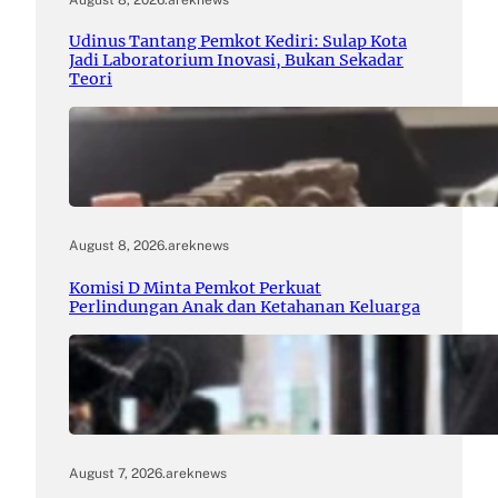
Udinus Tantang Pemkot Kediri: Sulap Kota
Jadi Laboratorium Inovasi, Bukan Sekadar
Teori
August 8, 2026
.
areknews
Komisi D Minta Pemkot Perkuat
Perlindungan Anak dan Ketahanan Keluarga
August 7, 2026
.
areknews