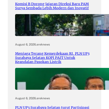
Komisi B Dorong Jajaran Direksi Baru PAM
Surya Sembada Lebih Modern dan Inovatif
August 6, 2026
.
areknews
Menjaga Terang Kemerdekaan RI, PLN UP3
Surabaya Selatan KOPI PAIT Untuk
Keandalan Pasokan Listrik
August 6, 2026
.
areknews
PLN UP3 Surabaya Selatan turut Partisipasi