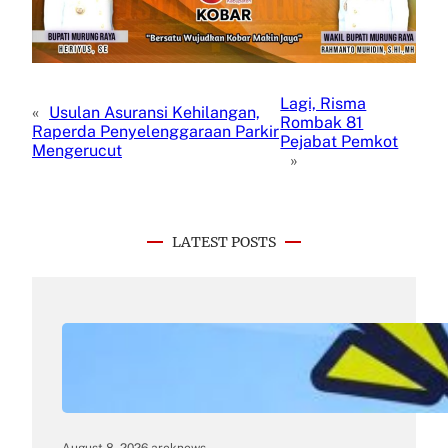
Lagi, Risma
«
Usulan Asuransi Kehilangan,
Rombak 81
Raperda Penyelenggaraan Parkir
Pejabat Pemkot
Mengerucut
»
LATEST POSTS
August 8, 2026
.
areknews