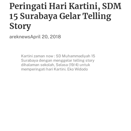
Peringati Hari Kartini, SDM
15 Surabaya Gelar Telling
Story
areknews
April 20, 2018
Kartini zaman now : SD Muhammadiyah 15
Surabaya dengan menggelar telling story
dihalaman sekolah, Selasa (19/4) untuk
memperingati hari Kartini. Eko Widodo