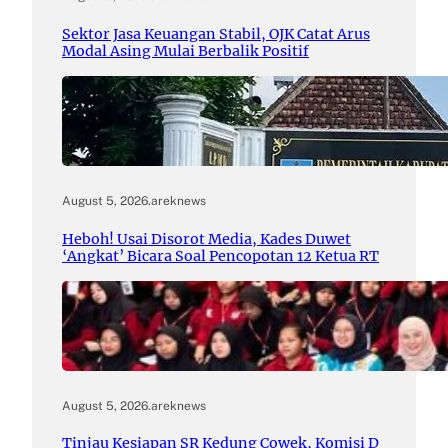
Sektor Jasa Keuangan Stabil, OJK Catat Arus
Modal Asing Mulai Berbalik Positif
August 5, 2026
.
areknews
Heboh! Usai Disorot Media, Kades Duwet
‘Angkat’ Bicara Soal Pencopotan 12 Ketua RT
August 5, 2026
.
areknews
Tinjau Kesiapan SR Kedung Cowek, Komisi D