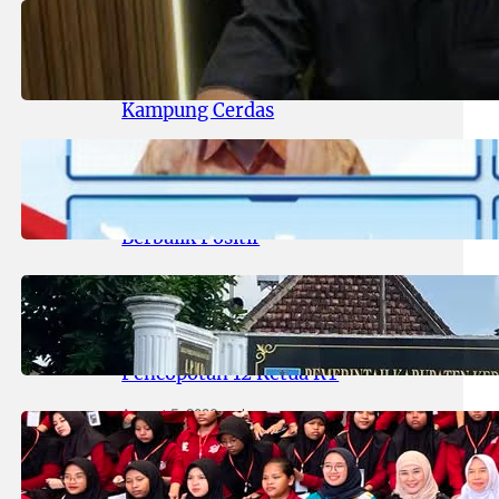
August 6, 2026
.
areknews
DPRD Surabaya Pastikan
Program Kampung Pancasila
Terakomodasi Dalam Raperda
Kampung Cerdas
August 6, 2026
.
areknews
Sektor Jasa Keuangan Stabil, OJK
Catat Arus Modal Asing Mulai
Berbalik Positif
August 5, 2026
.
areknews
Heboh! Usai Disorot Media, Kades
Duwet ‘Angkat’ Bicara Soal
Pencopotan 12 Ketua RT
August 5, 2026
.
areknews
Tinjau Kesiapan SR Kedung
Cowek, Komisi D Sebut Fasilitas