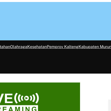
tahan
Olahraga
Kesehatan
Pemprov Kalteng
Kabupaten Muru