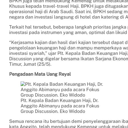
BPKH juga telah mendukung Kemenag untuk melakukan
Khusus kepada travel-travel Haji. BPKH juga ditugask
operasional haji di Arab Saudi. Saat ini, BPKH sedang m
negara dan investasi langsung di hotel dan katering di 
Terkait hal tersebut, beberapa Iangkah prioritas jangk
investasi pada instrumen yang aman, optimal dan likui
“Kerjasama kajian dan hasil dari kajian tersebut dapa
pengelolaan keuangan haji dan mampu memperkaya wa
investasi syariah,” ujar Plt. Kepala Badan Keuangan Ha
Discussion yang digelar bersama Ikatan Sarjana Ekono
Timur, Jumat (25/5).
Pengadaan Mata Uang Reyal
Plt. Kepala Badan Keuangan Haji, Dr.
Anggito Abimanyu pada acara Fokus
Group Discussion. Eko Widodo
Semua rencana itu bertujuan demi penyelenggaraan ib
kata Anggito, telah mendukung Kemenag untuk melaku