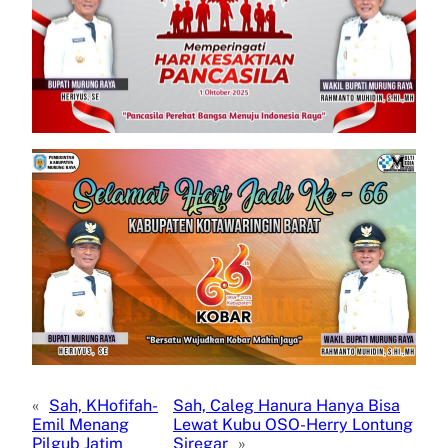
«
Sah, KHofifah-
Sah, Caleg Hanura Hanya Bisa
Emil Menang
Lewat Kubu OSO-Herry Lontung
Pilgub Jatim
Siregar
»