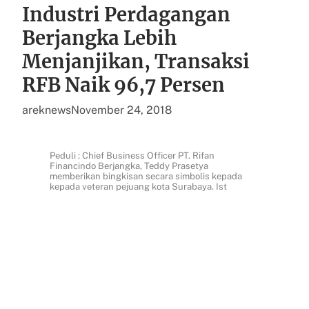
Industri Perdagangan
Berjangka Lebih
Menjanjikan, Transaksi
RFB Naik 96,7 Persen
areknews
November 24, 2018
Peduli : Chief Business Officer PT. Rifan
Financindo Berjangka, Teddy Prasetya
memberikan bingkisan secara simbolis kepada
kepada veteran pejuang kota Surabaya. Ist