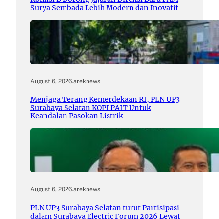
Surya Sembada Lebih Modern dan Inovatif
August 6, 2026
.
areknews
Menjaga Terang Kemerdekaan RI, PLN UP3
Surabaya Selatan KOPI PAIT Untuk
Keandalan Pasokan Listrik
August 6, 2026
.
areknews
PLN UP3 Surabaya Selatan turut Partisipasi
dalam Surabaya Electric Forum 2026 Lewat