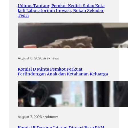
Udinus Tantang Pemkot Kediri: Sulap Kota
Jadi Laboratorium Inovasi, Bukan Sekadar
Teori
August 8, 2026
.
areknews
Komisi D Minta Pemkot Perkuat
Perlindungan Anak dan Ketahanan Keluarga
August 7, 2026
.
areknews
Komisi B Dorong Jajaran Direksi Baru PAM