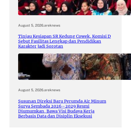
August 5, 2026
.
areknews
Tinjau Kesiapan SR Kedung Cowek, Komisi D
Sebut Fasilitas Lengkap dan Pendidikan
Karakter Jadi Sorotan
August 5, 2026
.
areknews
Susunan Direksi Baru Perumda Air Minum
Surya Sembada 2026–2029 Resmi
Diumumkan, Bawa Visi Budaya Kerja
Berbasis Data dan Disiplin Eksekusi