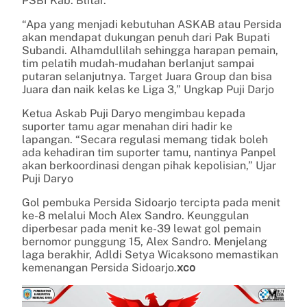
PSBI Kab. Blitar.
“Apa yang menjadi kebutuhan ASKAB atau Persida
akan mendapat dukungan penuh dari Pak Bupati
Subandi. Alhamdullilah sehingga harapan pemain,
tim pelatih mudah-mudahan berlanjut sampai
putaran selanjutnya. Target Juara Group dan bisa
Juara dan naik kelas ke Liga 3,” Ungkap Puji Darjo
Ketua Askab Puji Daryo mengimbau kepada
suporter tamu agar menahan diri hadir ke
lapangan. “Secara regulasi memang tidak boleh
ada kehadiran tim suporter tamu, nantinya Panpel
akan berkoordinasi dengan pihak kepolisian,” Ujar
Puji Daryo
Gol pembuka Persida Sidoarjo tercipta pada menit
ke-8 melalui Moch Alex Sandro. Keunggulan
diperbesar pada menit ke-39 lewat gol pemain
bernomor punggung 15, Alex Sandro. Menjelang
laga berakhir, Adldi Setya Wicaksono memastikan
kemenangan Persida Sidoarjo.
xco