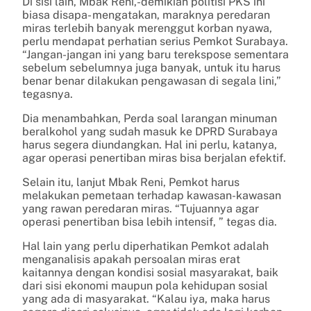
Di sisi lain, Mbak Reni,-demikian politisi PKS ini
biasa disapa- mengatakan, maraknya peredaran
miras terlebih banyak merenggut korban nyawa,
perlu mendapat perhatian serius Pemkot Surabaya.
“Jangan-jangan ini yang baru terekspose sementara
sebelum sebelumnya juga banyak, untuk itu harus
benar benar dilakukan pengawasan di segala lini,”
tegasnya.
Dia menambahkan, Perda soal larangan minuman
beralkohol yang sudah masuk ke DPRD Surabaya
harus segera diundangkan. Hal ini perlu, katanya,
agar operasi penertiban miras bisa berjalan efektif.
Selain itu, lanjut Mbak Reni, Pemkot harus
melakukan pemetaan terhadap kawasan-kawasan
yang rawan peredaran miras. “Tujuannya agar
operasi penertiban bisa lebih intensif, ” tegas dia.
Hal lain yang perlu diperhatikan Pemkot adalah
menganalisis apakah persoalan miras erat
kaitannya dengan kondisi sosial masyarakat, baik
dari sisi ekonomi maupun pola kehidupan sosial
yang ada di masyarakat. “Kalau iya, maka harus