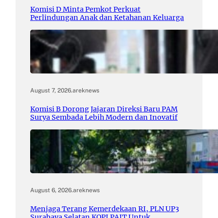
Komisi D Minta Pemkot Perkuat
Perlindungan Anak dan Ketahanan Keluarga
August 7, 2026
.
areknews
Komisi B Dorong Jajaran Direksi Baru PAM
Surya Sembada Lebih Modern dan Inovatif
August 6, 2026
.
areknews
Menjaga Terang Kemerdekaan RI, PLN UP3
Surabaya Selatan KOPI PAIT Untuk