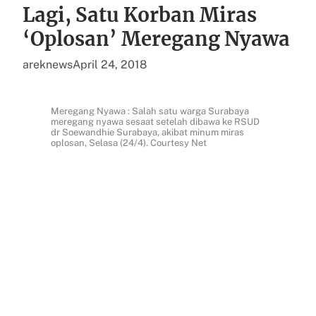
Lagi, Satu Korban Miras
‘Oplosan’ Meregang Nyawa
areknews
April 24, 2018
Meregang Nyawa : Salah satu warga Surabaya
meregang nyawa sesaat setelah dibawa ke RSUD
dr Soewandhie Surabaya, akibat minum miras
oplosan, Selasa (24/4). Courtesy Net