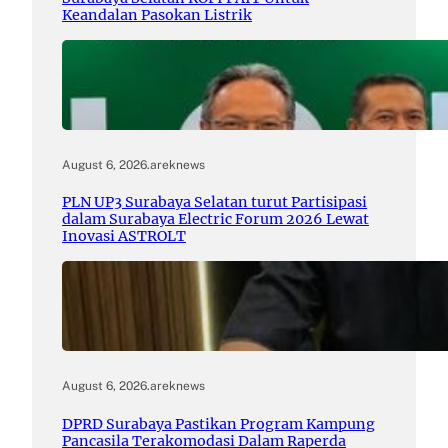
Keandalan Pasokan Listrik
August 6, 2026
.
areknews
PLN UP3 Surabaya Selatan turut Partisipasi
dalam Surabaya Electric Forum 2026 Lewat
Inovasi ASTROLT
August 6, 2026
.
areknews
DPRD Surabaya Pastikan Program Kampung
Pancasila Terakomodasi Dalam Raperda