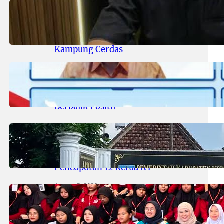
August 6, 2026
.
areknews
DPRD Surabaya Pastikan
Program Kampung Pancasila
Terakomodasi Dalam Raperda
Kampung Cerdas
August 6, 2026
.
areknews
Sektor Jasa Keuangan Stabil, OJK
Catat Arus Modal Asing Mulai
Berbalik Positif
August 5, 2026
.
areknews
Heboh! Usai Disorot Media, Kades
Duwet ‘Angkat’ Bicara Soal
Pencopotan 12 Ketua RT
August 5, 2026
.
areknews
Tinjau Kesiapan SR Kedung
Cowek, Komisi D Sebut Fasilitas