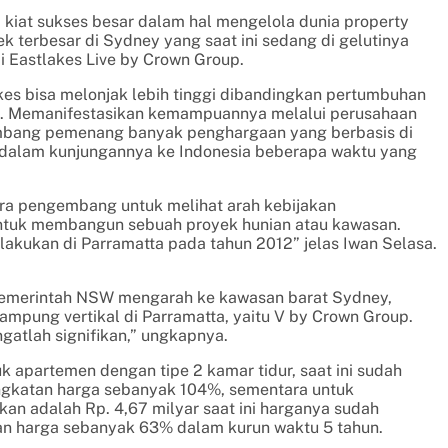
i kiat sukses besar dalam hal mengelola dunia property
 terbesar di Sydney yang saat ini sedang di gelutinya
i Eastlakes Live by Crown Group.
kes bisa melonjak lebih tinggi dibandingkan pertumbuhan
9%. Memanifestasikan kemampuannya melalui perusahaan
gembang pemenang banyak penghargaan yang berbasis di
 dalam kunjungannya ke Indonesia beberapa waktu yang
ra pengembang untuk melihat arah kebijakan
tuk membangun sebuah proyek hunian atau kawasan.
akukan di Parramatta pada tahun 2012” jelas Iwan Selasa.
 pemerintah NSW mengarah ke kawasan barat Sydney,
pung vertikal di Parramatta, yaitu V by Crown Group.
gatlah signifikan,” ungkapnya.
tuk apartemen dengan tipe 2 kamar tidur, saat ini sudah
ingkatan harga sebanyak 104%, sementara untuk
rkan adalah Rp. 4,67 milyar saat ini harganya sudah
n harga sebanyak 63% dalam kurun waktu 5 tahun.