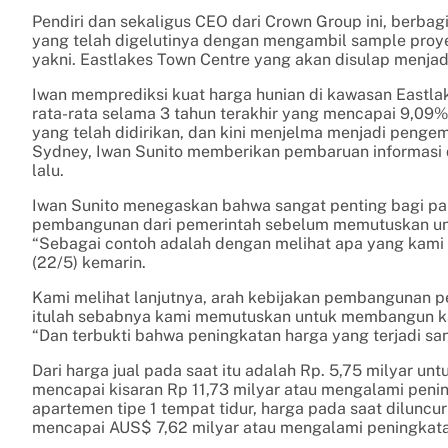
Pendiri dan sekaligus CEO dari Crown Group ini, berbag
yang telah digelutinya dengan mengambil sample proyek
yakni. Eastlakes Town Centre yang akan disulap menjad
Iwan memprediksi kuat harga hunian di kawasan Eastla
rata-rata selama 3 tahun terakhir yang mencapai 9,0
yang telah didirikan, dan kini menjelma menjadi pen
Sydney, Iwan Sunito memberikan pembaruan informasi
lalu.
Iwan Sunito menegaskan bahwa sangat penting bagi pa
pembangunan dari pemerintah sebelum memutuskan un
“Sebagai contoh adalah dengan melihat apa yang kami l
(22/5) kemarin.
Kami melihat lanjutnya, arah kebijakan pembangunan
itulah sebabnya kami memutuskan untuk membangun kam
“Dan terbukti bahwa peningkatan harga yang terjadi san
Dari harga jual pada saat itu adalah Rp. 5,75 milyar un
mencapai kisaran Rp 11,73 milyar atau mengalami pen
apartemen tipe 1 tempat tidur, harga pada saat diluncu
mencapai AUS$ 7,62 milyar atau mengalami peningkata