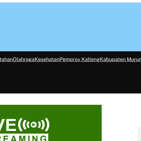
tahan
Olahraga
Kesehatan
Pemprov Kalteng
Kabupaten Muru