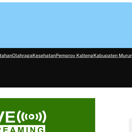
tahan
Olahraga
Kesehatan
Pemprov Kalteng
Kabupaten Muru