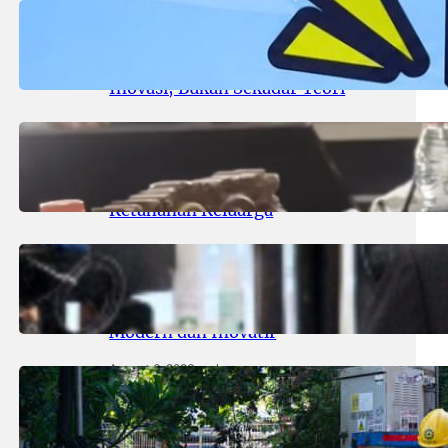
August 8, 2026
.
areknews
Udinus Tantang Pemkot Kediri:
Sulap Kota Jadi Laboratorium
Inovasi, Bukan Sekadar Teori
August 8, 2026
.
areknews
Komisi D Minta Pemkot Perkuat
Perlindungan Anak dan
Ketahanan Keluarga
August 7, 2026
.
areknews
Komisi B Dorong Jajaran Direksi
Baru PAM Surya Sembada Lebih
Modern dan Inovatif
August 6, 2026
.
areknews
Menjaga Terang Kemerdekaan RI,
PLN UP3 Surabaya Selatan KOPI
PAIT Untuk Keandalan Pasokan