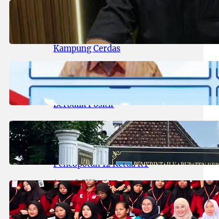
August 6, 2026
.
areknews
DPRD Surabaya Pastikan
Program Kampung Pancasila
Terakomodasi Dalam Raperda
Kampung Cerdas
August 6, 2026
.
areknews
Sektor Jasa Keuangan Stabil, OJK
Catat Arus Modal Asing Mulai
Berbalik Positif
August 5, 2026
.
areknews
Heboh! Usai Disorot Media, Kades
Duwet ‘Angkat’ Bicara Soal
Pencopotan 12 Ketua RT
August 5, 2026
.
areknews
Tinjau Kesiapan SR Kedung
Cowek, Komisi D Sebut Fasilitas