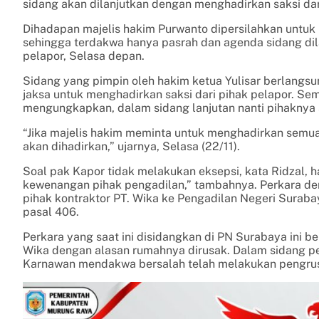
sidang akan dilanjutkan dengan menghadirkan saksi dar
Dihadapan majelis hakim Purwanto dipersilahkan untuk
sehingga terdakwa hanya pasrah dan agenda sidang dil
pelapor, Selasa depan.
Sidang yang pimpin oleh hakim ketua Yulisar berlangs
jaksa untuk menghadirkan saksi dari pihak pelapor. Sem
mengungkapkan, dalam sidang lanjutan nanti pihaknya
“Jika majelis hakim meminta untuk menghadirkan semua
akan dihadirkan,” ujarnya, Selasa (22/11).
Soal pak Kapor tidak melakukan eksepsi, kata Ridzal, ha
kewenangan pihak pengadilan,” tambahnya. Perkara de
pihak kontraktor PT. Wika ke Pengadilan Negeri Surab
pasal 406.
Perkara yang saat ini disidangkan di PN Surabaya ini b
Wika dengan alasan rumahnya dirusak. Dalam sidang pe
Karnawan mendakwa bersalah telah melakukan pengrus