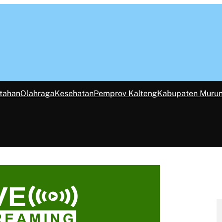
tahan
Olahraga
Kesehatan
Pemprov Kalteng
Kabupaten Muru